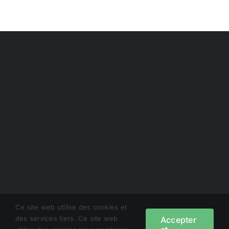
Ce site web utilise des cookies et
© Copyright 2022 – 2022 | GOBA | Tous droits réservés |
des services tiers. Ce site web
Accepter
Mentions légales